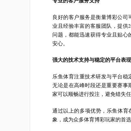
专业的客户服务支持
良好的客户服务是衡量博彩公司
业且经验丰富的客服团队，提供
问题，都能迅速获得专业且贴心
安心。
强大的技术支持与稳定的平台表
乐鱼体育注重技术研发与平台稳
无论是在高峰时段还是重要赛事
家可以顺畅进行投注，避免错失
通过以上的多项优势，乐鱼体育在
象，成为众多体育博彩玩家的首