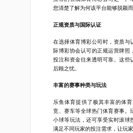
您清楚了解为何该平台能够脱颖
正规资质与国际认证
在选择体育博彩公司时，资质与
际博彩协会认可的正规运营牌照
投注和资金往来透明可靠。这些
后顾之忧。
丰富的赛事种类与玩法
乐鱼体育提供了极其丰富的体育
竞、赛车等全球热门体育赛事。
小球等玩法，还可享受实时滚球
满足不同玩家的投注需求，让玩