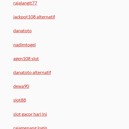
rajalangit77
jackpot108 alternatif
danatoto
nadimtogel
agen108 slot
danatoto alternatif
dewa90
slot88
slot gacor hari ini
rajamenang login