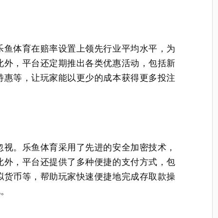
乐鱼体育在赔率设置上领先行业平均水平，为
此外，平台还定期推出各类优惠活动，包括新
特惠等，让玩家能以更少的成本获得更多投注
忽视。乐鱼体育采用了先进的安全加密技术，
此外，平台还提供了多种便捷的支付方式，包
拟货币等，帮助玩家快速便捷地完成存取款操
现。