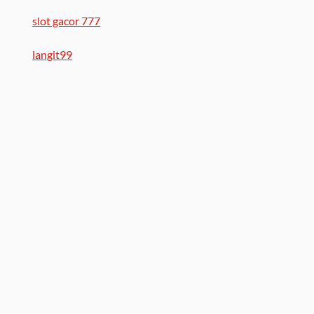
slot gacor 777
langit99