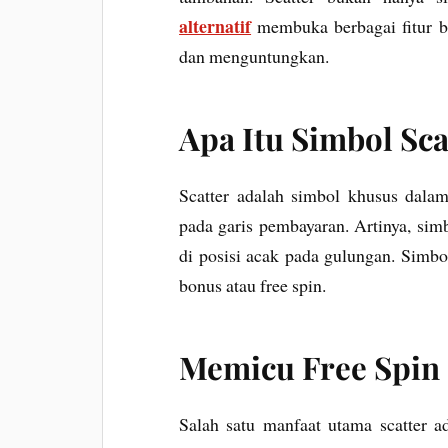
alternatif
membuka berbagai fitur 
dan menguntungkan.
Apa Itu Simbol Sca
Scatter adalah simbol khusus dalam
pada garis pembayaran. Artinya, si
di posisi acak pada gulungan. Simbo
bonus atau free spin.
Memicu Free Spin 
Salah satu manfaat utama scatter a