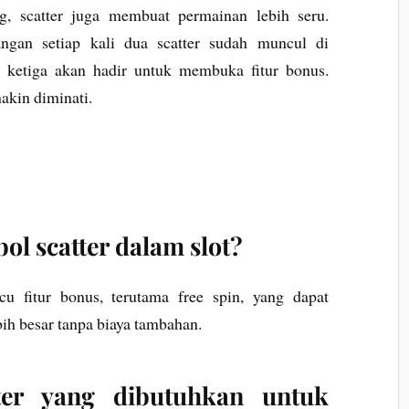
, scatter juga membuat permainan lebih seru.
ngan setiap kali dua scatter sudah muncul di
 ketiga akan hadir untuk membuka fitur bonus.
akin diminati.
ol scatter dalam slot?
u fitur bonus, terutama free spin, yang dapat
h besar tanpa biaya tambahan.
ter yang dibutuhkan untuk