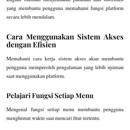
yang membantu pengguna memahami fungsi platform
secara lebih mendalam.
Cara Menggunakan Sistem Akses
dengan Efisien
Memahami cara kerja sistem akses akan membantu
pengguna memperoleh pengalaman yang lebih nyaman
saat menggunakan platform.
Pelajari Fungsi Setiap Menu
Mengenal fungsi setiap menu membantu pengguna
menghemat waktu saat mencari fitur tertentu.