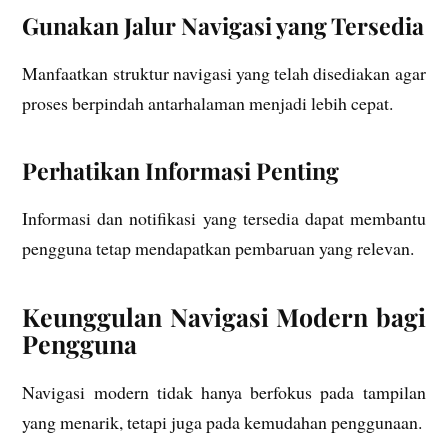
Gunakan Jalur Navigasi yang Tersedia
Manfaatkan struktur navigasi yang telah disediakan agar
proses berpindah antarhalaman menjadi lebih cepat.
Perhatikan Informasi Penting
Informasi dan notifikasi yang tersedia dapat membantu
pengguna tetap mendapatkan pembaruan yang relevan.
Keunggulan Navigasi Modern bagi
Pengguna
Navigasi modern tidak hanya berfokus pada tampilan
yang menarik, tetapi juga pada kemudahan penggunaan.