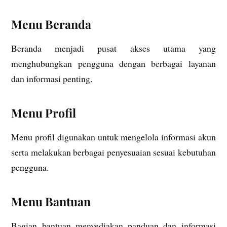
Menu Beranda
Beranda menjadi pusat akses utama yang
menghubungkan pengguna dengan berbagai layanan
dan informasi penting.
Menu Profil
Menu profil digunakan untuk mengelola informasi akun
serta melakukan berbagai penyesuaian sesuai kebutuhan
pengguna.
Menu Bantuan
Bagian bantuan menyediakan panduan dan informasi