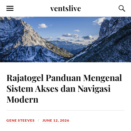
ventslive
Rajatogel Panduan Mengenal
Sistem Akses dan Navigasi
Modern
GENE STEEVES
JUNE 12, 2026