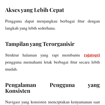
Akses yang Lebih Cepat
Pengguna dapat menjangkau berbagai fitur dengan
langkah yang lebih sederhana.
Tampilan yang Terorganisir
rajatogel
Struktur halaman yang rapi membantu
pengguna memahami letak berbagai fitur secara lebih
mudah.
Pengalaman Pengguna yang
Konsisten
Navigasi yang konsisten menciptakan kenyamanan saat