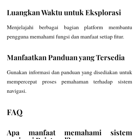
Luangkan Waktu untuk Eksplorasi
Menjelajahi berbagai bagian platform membantu
pengguna memahami fungsi dan manfaat setiap fitur.
Manfaatkan Panduan yang Tersedia
Gunakan informasi dan panduan yang disediakan untuk
mempercepat proses pemahaman terhadap sistem
navigasi.
FAQ
Apa manfaat memahami sistem