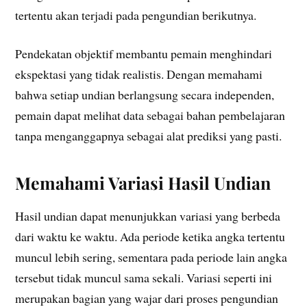
tertentu akan terjadi pada pengundian berikutnya.
Pendekatan objektif membantu pemain menghindari
ekspektasi yang tidak realistis. Dengan memahami
bahwa setiap undian berlangsung secara independen,
pemain dapat melihat data sebagai bahan pembelajaran
tanpa menganggapnya sebagai alat prediksi yang pasti.
Memahami Variasi Hasil Undian
Hasil undian dapat menunjukkan variasi yang berbeda
dari waktu ke waktu. Ada periode ketika angka tertentu
muncul lebih sering, sementara pada periode lain angka
tersebut tidak muncul sama sekali. Variasi seperti ini
merupakan bagian yang wajar dari proses pengundian