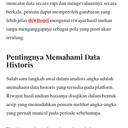
mencatat data secara rapi dan mengevaluasinya secara
berkala, pemain dapat memperoleh gambaran yang
dewitogel
lebih jelas
mengenai riwayat hasil undian
tanpa menganggapnya sebagai pola yang pasti akan
terulang.
Pentingnya Memahami Data
Historis
Salah satu langkah awal dalam analisis angka adalah
memahami data historis yang tersedia pada platform.
Riwayat hasil undian biasanya disajikan dalam bentuk
arsip yang memudahkan pemain melihat angka-angka
yang pernah muncul pada periode sebelumnya.