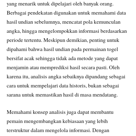
yang menarik untuk dipelajari oleh banyak orang.
Berbagai pendekatan digunakan untuk memahami data
hasil undian sebelumnya, mencatat pola kemunculan
angka, hingga mengelompokkan informasi berdasarkan
periode tertentu. Meskipun demikian, penting untuk
dipahami bahwa hasil undian pada permainan togel
bersifat acak sehingga tidak ada metode yang dapat
menjamin atau memprediksi hasil secara pasti. Oleh
karena itu, analisis angka sebaiknya dipandang sebagai
cara untuk mempelajari data historis, bukan sebagai
sarana untuk memastikan hasil di masa mendatang.
Memahami konsep analisis juga dapat membantu
pemain mengembangkan kebiasaan yang lebih
terstruktur dalam mengelola informasi. Dengan