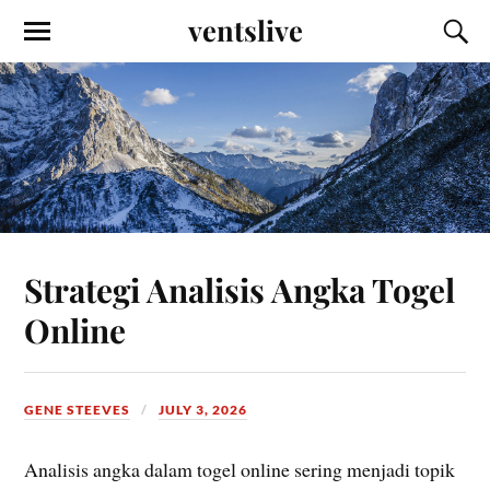
ventslive
Strategi Analisis Angka Togel
Online
GENE STEEVES
JULY 3, 2026
Analisis angka dalam togel online sering menjadi topik