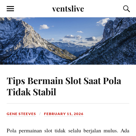
ventslive
Tips Bermain Slot Saat Pola
Tidak Stabil
GENE STEEVES
FEBRUARY 11, 2026
Pola permainan slot tidak selalu berjalan mulus. Ada