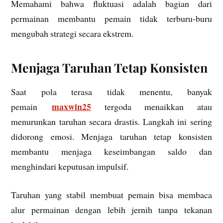
Memahami bahwa fluktuasi adalah bagian dari
permainan membantu pemain tidak terburu-buru
mengubah strategi secara ekstrem.
Menjaga Taruhan Tetap Konsisten
Saat pola terasa tidak menentu, banyak
maxwin25
pemain
tergoda menaikkan atau
menurunkan taruhan secara drastis. Langkah ini sering
didorong emosi. Menjaga taruhan tetap konsisten
membantu menjaga keseimbangan saldo dan
menghindari keputusan impulsif.
Taruhan yang stabil membuat pemain bisa membaca
alur permainan dengan lebih jernih tanpa tekanan