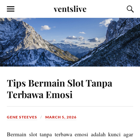
ventslive
Tips Bermain Slot Tanpa
Terbawa Emosi
GENE STEEVES
MARCH 5, 2026
Bermain slot tanpa terbawa emosi adalah kunci agar