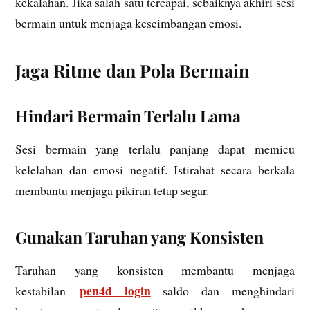
kekalahan. Jika salah satu tercapai, sebaiknya akhiri sesi
bermain untuk menjaga keseimbangan emosi.
Jaga Ritme dan Pola Bermain
Hindari Bermain Terlalu Lama
Sesi bermain yang terlalu panjang dapat memicu
kelelahan dan emosi negatif. Istirahat secara berkala
membantu menjaga pikiran tetap segar.
Gunakan Taruhan yang Konsisten
Taruhan yang konsisten membantu menjaga
pen4d login
kestabilan
saldo dan menghindari