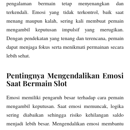
pengalaman bermain tetap menyenangkan dan
terkendali. Emosi yang tidak terkontrol, baik saat
menang maupun kalah, sering kali membuat pemain
mengambil keputusan impulsif yang merugikan.
Dengan pendekatan yang tenang dan terencana, pemain
dapat menjaga fokus serta menikmati permainan secara
lebih sehat.
Pentingnya Mengendalikan Emosi
Saat Bermain Slot
Emosi memiliki pengaruh besar terhadap cara pemain
mengambil keputusan. Saat emosi memuncak, logika
sering diabaikan sehingga risiko kehilangan saldo
menjadi lebih besar. Mengendalikan emosi membantu