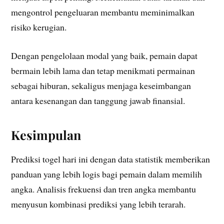
mengontrol pengeluaran membantu meminimalkan
risiko kerugian.
Dengan pengelolaan modal yang baik, pemain dapat
bermain lebih lama dan tetap menikmati permainan
sebagai hiburan, sekaligus menjaga keseimbangan
antara kesenangan dan tanggung jawab finansial.
Kesimpulan
Prediksi togel hari ini dengan data statistik memberikan
panduan yang lebih logis bagi pemain dalam memilih
angka. Analisis frekuensi dan tren angka membantu
menyusun kombinasi prediksi yang lebih terarah.