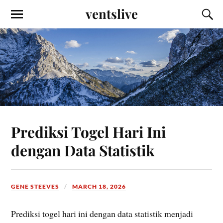
ventslive
Prediksi Togel Hari Ini
dengan Data Statistik
GENE STEEVES
MARCH 18, 2026
Prediksi togel hari ini dengan data statistik menjadi