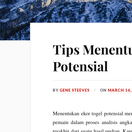
Tips Menent
Potensial
BY
GENE STEEVES
ON
MARCH 16,
Menentukan
ekor
togel
potensial
me
pemain
dalam
proses
analisis
angk
terakhir
dari
suatu
hasil
undian.
Kar