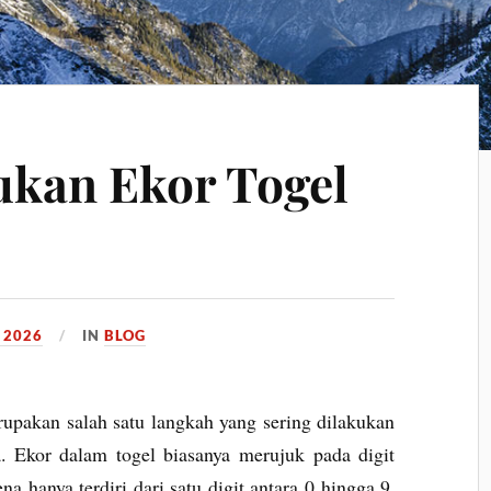
ukan Ekor Togel
 2026
IN
BLOG
rupakan
salah
satu
langkah
yang
sering
dilakukan
a.
Ekor
dalam
togel
biasanya
merujuk
pada
digit
ena
hanya
terdiri
dari
satu
digit
antara
0
hingga
9,