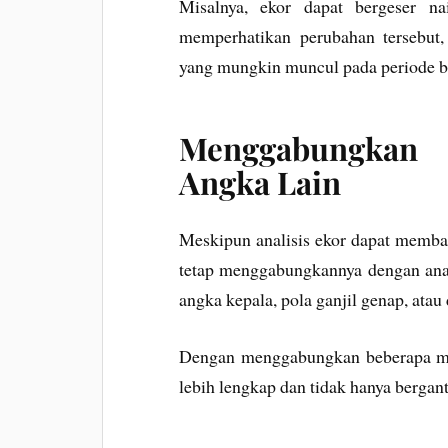
Misalnya,
ekor
dapat
bergeser
n
memperhatikan
perubahan
tersebut
yang
mungkin
muncul
pada
periode
b
Menggabungka
Angka
Lain
Meskipun
analisis
ekor
dapat
memba
tetap
menggabungkannya
dengan
ana
angka
kepala,
pola
ganjil
genap,
atau
Dengan
menggabungkan
beberapa
m
lebih
lengkap
dan
tidak
hanya
bergan