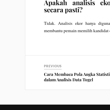
Apakah
analisis
ek
secara
pasti?
Tidak.
Analisis
ekor
hanya
digun
membantu
pemain
memilih
kandidat
PREVIOUS
Cara Membaca Pola Angka Statist
dalam Analisis Data Togel